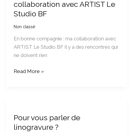
collaboration avec ARTIST Le
:
ma
Studio BF
collaboration
Non classé
avec
ARTIST
En bonne compagnie : ma collaboration avec
Le
ARTIST Le Studio BF Il y a des rencontres qui
Studio
ne doivent rien
BF
Read More »
Pour
vous
Pour vous parler de
parler
linogravure ?
de