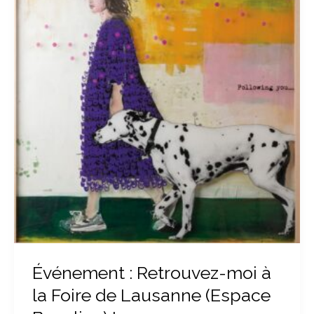
Retrouvez-
moi
à
la
Foire
de
Lausanne
(Espace
Beaulieu)
!
Événement : Retrouvez-moi à
la Foire de Lausanne (Espace