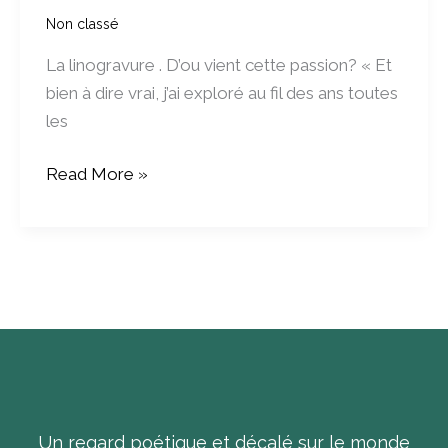
linogravure
Non classé
?
La linogravure . D’ou vient cette passion? « Et
bien à dire vrai, j’ai exploré au fil des ans toutes
les
Read More »
Un regard poétique et décalé sur le monde