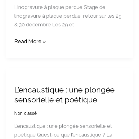
Linogravure à plaque perdue Stage de
linogravure à plaque perdue retour sur les 29
& 30 décembre Les 29 et
Read More »
L’encaustique
:
L’encaustique : une plongée
une
sensorielle et poétique
plongée
sensorielle
Non classé
et
poétique
L’encaustique : une plongée sensorielle et
poétique Qu’est-ce que l’encaustique ? La