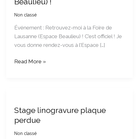
Beaulieu) !
Non classé
Événement : Retrouvez-moi à la Foire de
Lausanne (Espace Beaulieu) ! C’est officiel ! Je
vous donne rendez-vous à l’Espace […]
Read More »
Stage
linogravure
Stage linogravure plaque
plaque
perdue
perdue
Non classé