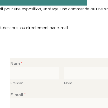
soit pour une exposition, un stage, une commande ou une si
i-dessous, ou directement par e-mail.
Nom
*
Prénom
Nom
m
E-mail
*
e
s