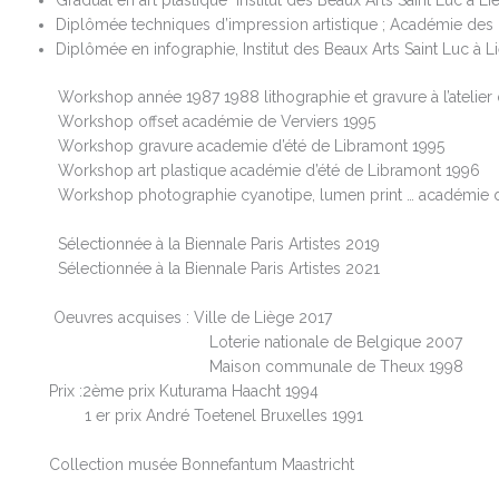
Graduat en art plastique Institut des Beaux Arts Saint Luc à L
Diplômée techniques d’impression artistique ; Académie des
Diplômée en infographie, Institut des Beaux Arts Saint Luc à
L
Workshop année 1987 1988 lithographie et gravure à l’atelier d
Workshop offset académie de Verviers 1995
Workshop gravure academie d’été de Libramont 1995
Workshop art plastique académie d’été de Libramont 1996
Workshop photographie cyanotipe, lumen print … académie d’
Sélectionnée à la Biennale Paris Artistes 2019
Sélectionnée à la Biennale Paris Artistes 2021
Oeuvres acquises : Ville de Liège 2017
Loterie nationale de Belgique 2007
Maison communale de Theux 1998
Prix :2ème prix Kuturama Haacht 1994
1 er prix André Toetenel Bruxelles 1991
Collection musée Bonnefantum Maastricht