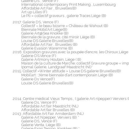
Galerie DS , Vence (F)
International contemporary Print Making , Luxembourg
Affordable Art Fair , Bruxelles(B)
Art up Lilles (F)
Le Pli » collectif graveurs , galerie Traces Liège (B)
2017: Galerie DS, Vence (F)
Collectif « le beau bizarre » Château de Wahout (B)
Biennale Mobil’Art Liège(B)
Galerie Art@Sea Knokke (B)
Biennale de la gravure, cité miroir Liège (B)
Louise DS Galerie Bruxelles(B)
Affordable Art Fair , Bruxelles (B)
Galerie Evasion Waremme (B)
2016: Exposition gravures avec la poupée d’encre, les Chiroux,Liège 
Galerie DS,Vence (F)
Galerie Artmony Houtain, Liège ( B)
Maison de la culture de Marche, collectif Gravure groupe « impr
Ipomal Galerie, Landgraaf Maastricht (Nl)*
2015: Collectif »Winter attitude » Louise DS galerie Bruxelles(B)
Mobil’art : 7éme biennale d’art contemporain Liége (B)
Galerie Ds Vence(F)
Louise DS Galerie Bruxelles(B)
2014: Centre médical Vieux Temps , ( galerie Art n’pepper) Verviers (
Galerie Ds, Vence (F)
Affordable Art fair Maastricht (NL)
Affordable Art fair Bruxelles (B)
2013: Affordable Art Fair Amsterdam (NL)
Galerie Art N’pepper, Verviers (B) *
Galerie DS, Vence (F)
Galerie Venta, Liège (B)
Galerie Expo Tempo, Knokkes (B) *