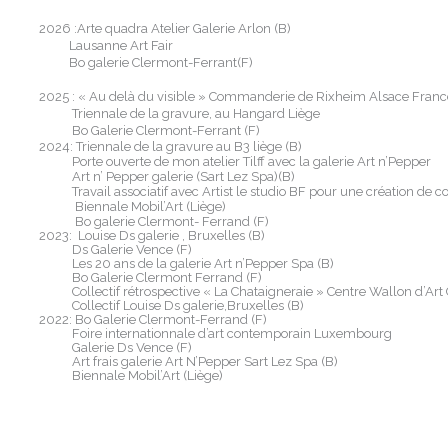
2026 :Arte quadra Atelier Galerie Arlon (B)
Lausanne Art Fair
Bo galerie Clermont-Ferrant(F)
2025
: «
Au delà du visible » Commanderie de Rixheim Alsace Franc
Triennale de la gravure, au Hangard Liège
Bo Galerie Clermont-Ferrant (F)
2024: Triennale de la gravure au B3 liège (B)
Porte ouverte de mon atelier Tilff avec la galerie Art n’Pepper
Art n’ Pepper galerie (Sart Lez Spa)(B)
Travail associatif avec Artist le studio BF pour une création de c
Biennale Mobil’Art (Liège)
Bo galerie Clermont- Ferrand (F)
2023: Louise Ds galerie , Bruxelles (B)
Ds Galerie Vence (F)
Les 20 ans de la galerie Art n’Pepper Spa (B)
Bo Galerie Clermont Ferrand (F)
Collectif rétrospective « La Chataigneraie » Centre Wallon d’Art
Collectif Louise Ds galerie,Bruxelles (B)
2022: Bo Galerie Clermont-Ferrand (F)
Foire internationnale d’art contemporain Luxembourg
Galerie Ds Vence (F)
Art frais galerie Art N’Pepper Sart Lez Spa (B)
Biennale Mobil’Art (Liège)