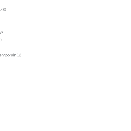
e(B)
)
)
B)
)
temporain(B)