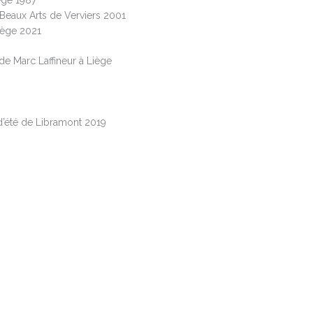
iège 1987
Beaux Arts de Verviers 2001
iège 2021
e Marc Laffineur à Liège
été de Libramont 2019