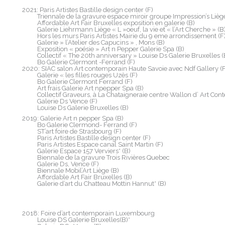
2021: Paris Artistes Bastille design center (F)
Triennale de la gravure espace miroir groupe Impression’s Lièg
Affordable Art Fair Bruxelles exposition en galerie (B)
Galerie Liehrmann Liège « L »oeuf, la vie et « l’Art Cherche » (B
Hors les murs Paris Artistes Mairie du 9 eme arrondissement (F
Galerie » l’Atelier des Capucins » , Mons (B)
Exposition « poésie » Art n Pepper Galerie Spa (B)
Collectif « The 20th anniversary » Louise Ds Galerie Bruxelles (
Bo Galerie Clermont -Ferrand (F)
2020: SIAC salon Art contemporain Haute Savoie avec Ndf Gallery (F
Galerie « les filles rouges Uzès (F)
Bo Galerie Clermont Ferrand (F)
Art frais Galerie Art npepper Spa (B)
Collectif Graveurs, à La Chataigneraie centre Wallon d’ Art Con
Galerie Ds Vence (F)
Louise Ds Galerie Bruxelles (B)
2019: Galerie Art n pepper Spa (B)
Bo Galerie Clermond- Ferrand (F)
ST’art foire de Strasbourg (F)
Paris Artistes Bastille design center (F)
Paris Artistes Espace canal Saint Martin (F)
Galerie Espace 157 Verviers* (B)
Biennale de la gravure Trois Rivières Quebec
Galerie Ds, Vence (F)
Biennale Mobil’Art Liège (B)
Affordable Art Fair Bruxelles (B)
Galerie d’art du Chatteau Mottin Hannut* (B)
2018: Foire d’art contemporain Luxembourg
Louise DS Galerie Bruxelles(B)*