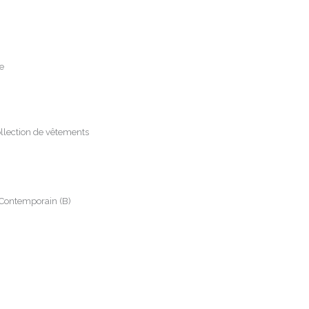
e
ollection de vêtements
 Contemporain (B)