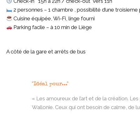
Check-in 15h à 22h / check-out vers 11h
2 personnes – 1 chambre , possibilité d’une troisieme 
Cuisine équipée, Wi-Fi, linge fourni
Parking facile – à 10 min de Liège
A côté de la gare et arrêts de bus
"Idéal pour..."
« Les amoureux de l’art et de la création. L
Wallonie. Ceux qui ont besoin de calme, de l