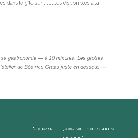
s dans le gîte sont toutes disponibles à la
, sa gastronomie — à 10 minutes. Les grottes
’atelier de Béatrice Graas juste en dessous —
"
Cliquez sur l'image pour vous inscrire à la lettre
de l'atelier "