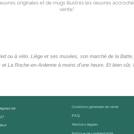
uvres originales et de mugs illustrés les œuvres accrochée
vente."
ied ou à vélo. Liège et ses musées, son marché de la Batte
 La Roche-en-Ardenne à moins d’une heure. Et bien sûr, l
Conditions générales de vente
cegraas.be
FAQ
527
Mentions légales
leur
Politique de confidentialité