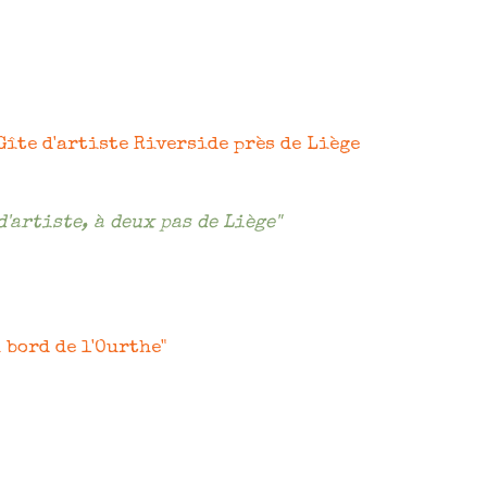
Gîte d'artiste Riverside près de Liège
'artiste, à deux pas de Liège"
 bord de l'Ourthe"
ollines wallonnes, le Gîte
son de créatrice. Calme,
 il accueille les voyageurs
à Liège, les couples en