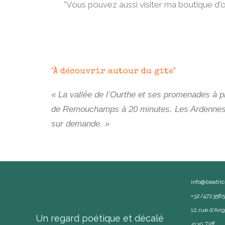
"Vous pouvez aussi visiter ma boutique d'œ
"À découvrir autour du gîte"
« La vallée de l’Ourthe et ses promenades à p
de Remouchamps à 20 minutes. Les Ardennes et
sur demande. »
info@beatri
+32/472358
12,rue d'Ang
Un regard poétique et décalé
4130 Tilff