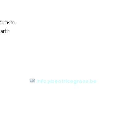
artiste
Pour un séjour inspirant, lumineux
artir
et tranquille,
réservez directement en ligne ou
écrivez-moi si vous préférez un
contact plus personnel
info@beatricegraas.be