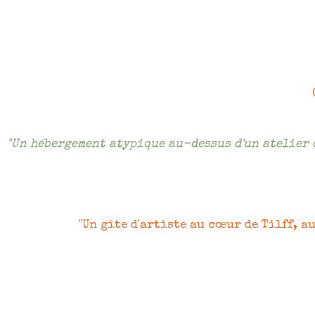
"Un hébergement atypique au-dessus d'un atelier d
"Un gîte d'artiste au cœur de Tilff, au
« À Tilff, village niché entre l’Ourthe et les c
d’artiste Riverside occupe l’étage d’une mai
lumineux, habité par la couleur et la matière,
curieux, les professionnels en déplacement 