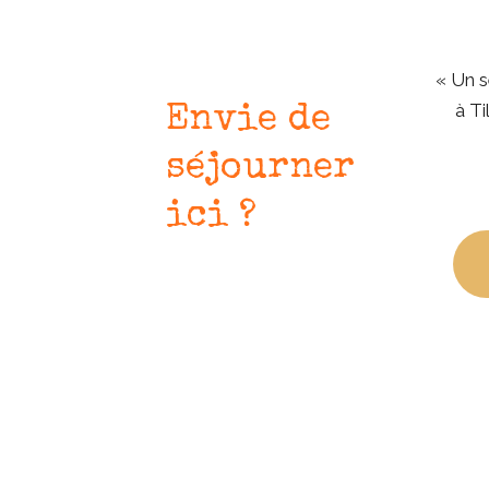
« Un s
à Ti
Envie de
séjourner
ici ?