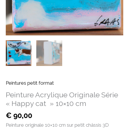
cm
Peintures petit format
Peinture Acrylique Originale Série
« Happy cat » 10×10 cm
€
90,00
Peinture originale 10×10 cm sur petit châssis 3D