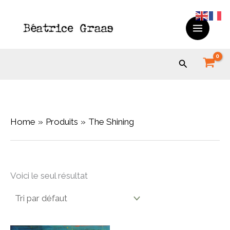
Skip
to
content
Search
Home
Produits
The Shining
Voici le seul résultat