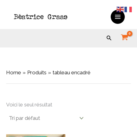
Skip
to
content
Search
Home
Produits
tableau encadré
Voici le seul résultat