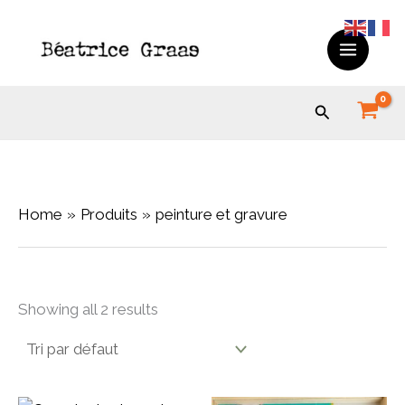
Skip
to
content
Search
Home
Produits
peinture et gravure
Showing all 2 results