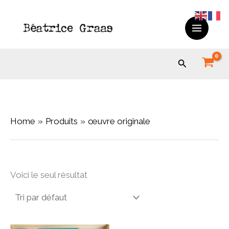
Skip
to
content
Search
Home
Produits
œuvre originale
Voici le seul résultat