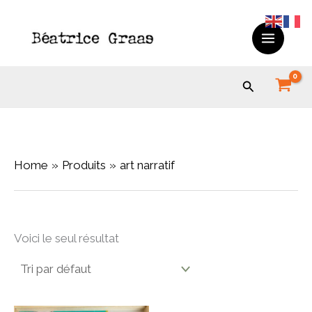
Skip
to
content
Search
Home
Produits
art narratif
Voici le seul résultat