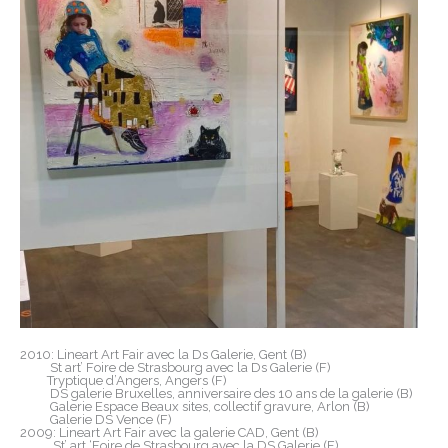
2010: Lineart Art Fair avec la Ds Galerie, Gent (B)
St art’ Foire de Strasbourg avec la Ds Galerie (F)
Tryptique d’Angers, Angers (F)
DS galerie Bruxelles, anniversaire des 10 ans de la galerie (B)
Galerie Espace Beaux sites, collectif gravure, Arlon (B)
Galerie DS Vence (F)
2009: Lineart Art Fair avec la galerie CAD, Gent (B)
St’ art ‘Foire de Strasbourg avec la DS Galerie (F)