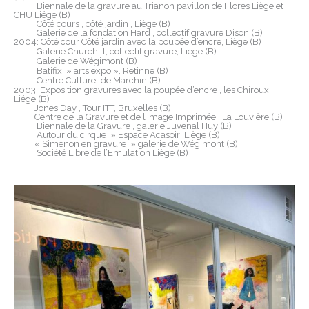
Biennale de la gravure au Trianon pavillon de Flores Liège et
CHU Liége (B)
Côté cours , côté jardin , Liège (B)
Galerie de la fondation Hard , collectif gravure Dison (B)
2004: Côté cour Côté jardin avec la poupée d’encre, Liège (B)
Galerie Churchill, collectif gravure, Liège (B)
Galerie de Wégimont (B)
Batifix » arts expo », Retinne (B)
Centre Culturel de Marchin (B)
2003: Exposition gravures avec la poupée d’encre , les Chiroux ,
Liége (B)
Jones Day , Tour ITT, Bruxelles (B)
Centre de la Gravure et de l’Image Imprimée , La Louvière (B)
Biennale de la Gravure , galerie Juvenal Huy (B)
Autour du cirque » Espace Acasoir Liège (B)
« Simenon en gravure » galerie de Wégimont (B)
Société Libre de l’Emulation Liège (B)