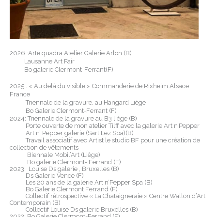
2026 :Arte quadra Atelier Galerie Arlon (B)
Lausanne Art Fair
Bo galerie Clermont-Ferrant(F)
2025
: «
Au delà du visible » Commanderie de Rixheim Alsace
France
Triennale de la gravure, au Hangard Liège
Bo Galerie Clermont-Ferrant (F)
2024: Triennale de la gravure au B3 liège (B)
Porte ouverte de mon atelier Tilff avec la galerie Art n’Pepper
Art n’ Pepper galerie (Sart Lez Spa)(B)
Travail associatif avec Artist le studio BF pour une création de
collection de vêtements
Biennale Mobil’Art (Liège)
Bo galerie Clermont- Ferrand (F)
2023: Louise Ds galerie , Bruxelles (B)
Ds Galerie Vence (F)
Les 20 ans de la galerie Art n’Pepper Spa (B)
Bo Galerie Clermont Ferrand (F)
Collectif rétrospective « La Chataigneraie » Centre Wallon d’Art
Contemporain (B)
Collectif Louise Ds galerie,Bruxelles (B)
2022: Bo Galerie Clermont-Ferrand (F)