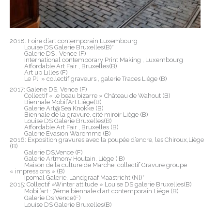
2018: Foire d’art contemporain Luxembourg
Louise DS Galerie Bruxelles(B)*
Galerie DS , Vence (F)
International contemporary Print Making , Luxembourg
Affordable Art Fair , Bruxelles(B)
Art up Lilles (F)
Le Pli » collectif graveurs , galerie Traces Liège (B)
2017: Galerie DS, Vence (F)
Collectif « le beau bizarre » Château de Wahout (B)
Biennale Mobil’Art Liège(B)
Galerie Art@Sea Knokke (B)
Biennale de la gravure, cité miroir Liège (B)
Louise DS Galerie Bruxelles(B)
Affordable Art Fair , Bruxelles (B)
Galerie Evasion Waremme (B)
2016: Exposition gravures avec la poupée d’encre, les Chiroux,Liège
(B)
Galerie DS,Vence (F)
Galerie Artmony Houtain, Liège ( B)
Maison de la culture de Marche, collectif Gravure groupe
« impressions » (B)
Ipomal Galerie, Landgraaf Maastricht (Nl)*
2015: Collectif »Winter attitude » Louise DS galerie Bruxelles(B)
Mobil’art : 7éme biennale d’art contemporain Liége (B)
Galerie Ds Vence(F)
Louise DS Galerie Bruxelles(B)