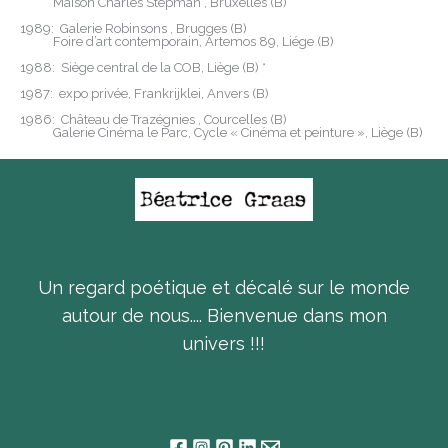
Maison Charles Stepman , Bruxelles (B)
1989: Galerie Robinsons , Brugges (B)
Foire d’art contemporain, Artemos 89, Liége (B)
1988: Siège central de la COB, Liège (B) *
1987: expo privée, Frankrijklei, Anvers (B)
1986: Château de Trazégnies , Courcelles (B)
Galerie Cinéma le Parc, Cycle « Cinéma et peinture », Liège (B)
Un regard poétique et décalé sur le monde
autour de nous.... Bienvenue dans mon
univers !!!