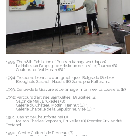
1995: The 18th Exhibition of Prints in Kanagawa ( Japon)
La Halle aux Draps ,prix Artistique de la Ville, Tournai (B)
Couleurs en Val Mosan (B) *
1994: Troisiéme biennale d’art graphique , Belgrade (Serbie)
Breughels Gasthof , Haacht (B) 2eme prix Kulturama
1993: Centre de la Gravure et de l’image imprimée, La Louvière, (B)
1992: Parcours d’artistes Saint Gilles , Bruxelles (B)
Salon de Mai , Bruxelles (B)
Galerie du Château Mottin , Hannut (B) *
Galerie Chapelle de la Sépulcrine, Visé (B) **
1991: Casino de Chaudfontaine( B)
Maison Charles Stepman, Bruxelles (B) Premier Prix André
Toetenel
1990: Centre Culturel de Berneau (B)