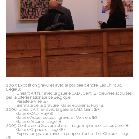
2007: Exposition gravures avec la poupée d’encre, Les Chiroux,
Liége(B)
Linear’t Art fair avec la galerie CAD , Gent (B) (oeuvres acquises
par la loterie nationale de Belgique
Parallèle Visé (B)
Biennale de la Gravure , Galerie Juvenal Huy (B)
2006: Linear’t Art fair avec la galerie CAD, Gent (B)
Galerie CAD ,Huy(B)
Galerie Adué , collectif gravure , Verviers (B)
Galerie Arcane , Liège (B)
2005: Centre de la Gravure et de l’ Image imprimée, La Louvière (B)
Galerie Orpheux , Liége(B)
Exposition gravure avec la poupée d’encre ;Les Chiroux, Liége
(B)