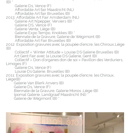
(B) *
Galerie Ds, Vence (F)
Affordable Art fair Maastricht (NL)
Affordable Art fair Bruxelles (B)
2013: Affordable Art Fair Amsterdam (NL)
Galerie Art N’pepper, Verviers (B) *
Galerie DS, Vence (F)
Galerie Venta, Liège (B)
Galerie Expo Tempo, Knokkes (B) *
Biennale de la Gravure, Galerie de Wégimont (B)
Affordable Art Fair Bruxelles (B)
2012: Exposition gravures avec la poupée d’encre, les Chiroux,Liège
(B)
Collectif « Winter Attitude » Louise DS Galerie Bruxelles (B)
Art Gent Fair avec la Louise DS Galerie, Gent (B)
Collectif « Don d’organes don de soi » Pavillon des Verduriers,
Limoges (F)
Galerie Ds, Vence (F)
Louise Ds Galerie, Bruxelles (B)
2011: Exposition gravures avec la poupée d’encre, les Chiroux,
Liège(B)
Galerie Van Blerk Anvers (B)
Galerie Ds, Vence (F)
Biennale de la Gravure, Galerie Monos ,Liège (B)
Ipomal Galerie, Landgraaf Maastricht (Nl) *
Galerie de Wégimont (B) *