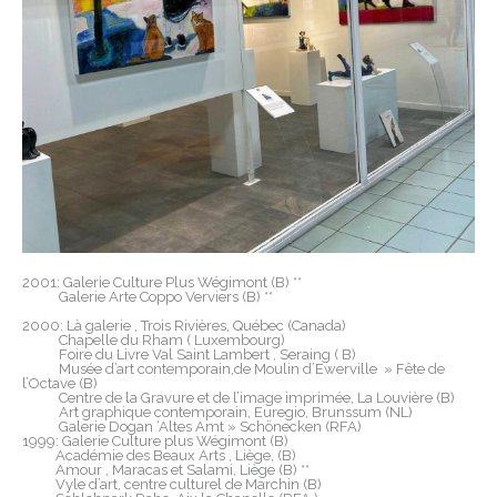
2001: Galerie Culture Plus Wégimont (B) **
Galerie Arte Coppo Verviers (B) **
2000: Là galerie , Trois Rivières, Québec (Canada)
Chapelle du Rham ( Luxembourg)
Foire du Livre Val Saint Lambert , Seraing ( B)
Musée d’art contemporain,de Moulin d’Ewerville » Fête de
l’Octave (B)
Centre de la Gravure et de l’image imprimée, La Louvière (B)
Art graphique contemporain, Euregio, Brunssum (NL)
Galerie Dogan ‘Altes Amt » Schönecken (RFA)
1999: Galerie Culture plus Wégimont (B)
Académie des Beaux Arts , Liège, (B)
Amour , Maracas et Salami, Liège (B) **
Vyle d’art, centre culturel de Marchin (B)