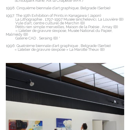
Schlobpark Rahe, Aix la Chapelle (RFA )
1998: Cinquième biennale d’art graphique, Belgrade (Serbie)
1997: The 19th Exhibition of Prints in Kanagawa ( Japon)
La Lithographie , 1797-1997 Musée Ianchelevici, La Louvière (B)
Vyle d’art, centre culturel de Marchin (B)
Petits rien simple merveilles, Maison de la Poésie , Amay (B)
« L’atelier de gravure s’expose, Musée National du Papier,
Malmédy (B)
Galerie CAD , Seraing (B) *
1996: Quatrième biennale d’art graphique , Belgrade (Serbie)
« L’atelier de gravure s’expose » La Marotte Theux (B)