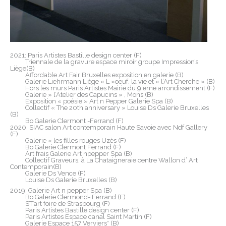
2021: Paris Artistes Bastille design center (F)
Triennale de la gravure espace miroir groupe Impression’s
Liège(B)
Affordable Art Fair Bruxelles exposition en galerie (B)
Galerie Liehrmann Liège « L »oeuf, la vie et « l’Art Cherche » (B)
Hors les murs Paris Artistes Mairie du 9 eme arrondissement (F)
Galerie » l’Atelier des Capucins » , Mons (B)
Exposition « poésie » Art n Pepper Galerie Spa (B)
Collectif « The 20th anniversary » Louise Ds Galerie Bruxelles
(B)
Bo Galerie Clermont -Ferrand (F)
2020: SIAC salon Art contemporain Haute Savoie avec Ndf Gallery
(F)
Galerie « les filles rouges Uzès (F)
Bo Galerie Clermont Ferrand (F)
Art frais Galerie Art npepper Spa (B)
Collectif Graveurs, à La Chataigneraie centre Wallon d’ Art
Contemporain(B)
Galerie Ds Vence (F)
Louise Ds Galerie Bruxelles (B)
2019: Galerie Art n pepper Spa (B)
Bo Galerie Clermond- Ferrand (F)
ST’art foire de Strasbourg (F)
Paris Artistes Bastille design center (F)
Paris Artistes Espace canal Saint Martin (F)
Galerie Espace 157 Verviers* (B)