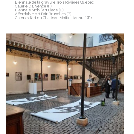
Biennale de la gravure Trois Rivières Quebec
Galerie Ds, Vence (F)
Biennale Mobil’Art Liège (B)
Affordable Art Fair Bruxelles (B)
Galerie d’art du Chatteau Mottin Hannut* (B)