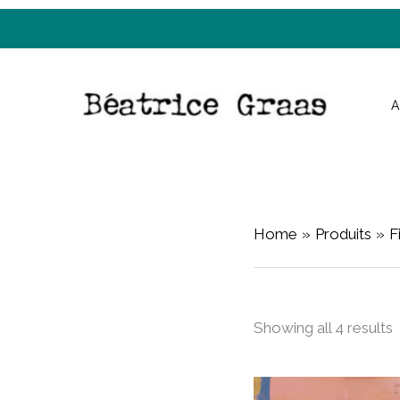
Skip
to
content
A
Home
Produits
F
Showing all 4 results