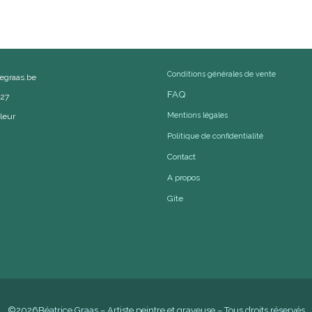
Conditions générales de vente
cegraas.be
FAQ
527
Mentions légales
leur
Politique de confidentialité
Contact
A propos
Gîte
©2026Béatrice Graas – Artiste peintre et graveuse – Tous droits réservés