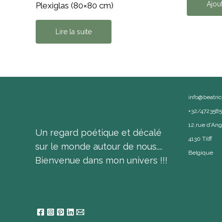
Ajou
Plexiglas (80×80 cm)
Lire la suite
info@beatri
+32/472358
12,rue d'Ang
Un regard poétique et décalé
4130 Tilff
sur le monde autour de nous....
Belgique
Bienvenue dans mon univers !!!