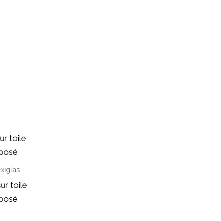
xiglas
ur toile
aposé