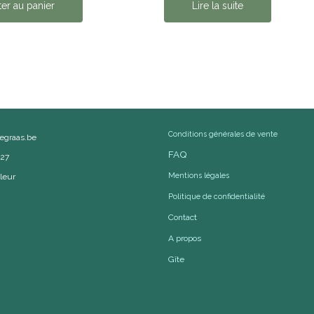
ter au panier
Lire la suite
Conditions générales de vente
cegraas.be
FAQ
527
Mentions légales
leur
Politique de confidentialité
Contact
A propos
Gîte