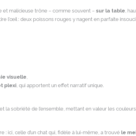
dre et malicieuse trône – comme souvent –
sur la table
, ha
ire l’œil : deux poissons rouges y nagent en parfaite insouc
ie visuelle
,
t plexi
, qui apportent un effet narratif unique.
t la sobriété de l’ensemble, mettant en valeur les couleurs 
: ici, celle d’un chat qui, fidèle à lui-même, a trouvé
le me