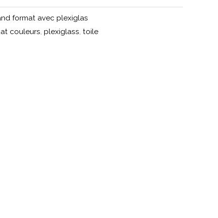
and format avec plexiglas
at couleurs
,
plexiglass
,
toile